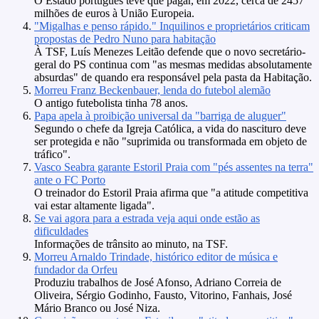
O Estado português teve que pagar, em 2022, cerca de 2457
milhões de euros à União Europeia.
"Migalhas e penso rápido." Inquilinos e proprietários criticam
propostas de Pedro Nuno para habitação
À TSF, Luís Menezes Leitão defende que o novo secretário-
geral do PS continua com "as mesmas medidas absolutamente
absurdas" de quando era responsável pela pasta da Habitação.
Morreu Franz Beckenbauer, lenda do futebol alemão
O antigo futebolista tinha 78 anos.
Papa apela à proibição universal da "barriga de aluguer"
Segundo o chefe da Igreja Católica, a vida do nascituro deve
ser protegida e não "suprimida ou transformada em objeto de
tráfico".
Vasco Seabra garante Estoril Praia com "pés assentes na terra"
ante o FC Porto
O treinador do Estoril Praia afirma que "a atitude competitiva
vai estar altamente ligada".
Se vai agora para a estrada veja aqui onde estão as
dificuldades
Informações de trânsito ao minuto, na TSF.
Morreu Arnaldo Trindade, histórico editor de música e
fundador da Orfeu
Produziu trabalhos de José Afonso, Adriano Correia de
Oliveira, Sérgio Godinho, Fausto, Vitorino, Fanhais, José
Mário Branco ou José Niza.